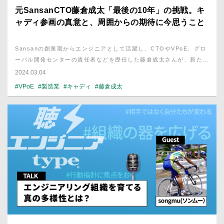
元SansanCTO藤倉成太「最後の10年」の挑戦。キ
ャディ参画の真意と、周囲からの期待に今思うこと
Sansanの創業期からエンジニアとして活躍し、CTOやVPoE、グロ
ーバル開発センターの責任者などを歴任した藤倉成太さんが、新たな
キャリアを踏み出した。次の活躍の舞台として選んだのは、製造業の
2024.03.04
デジタル改革に挑むスタートアップのキャディだ。なぜ今、キャリア
#VPoE
#製造業
#キャディ
#藤倉成太
チェンジを決断したのか。藤倉さんに、キャリア選択の指針を聞い
た。