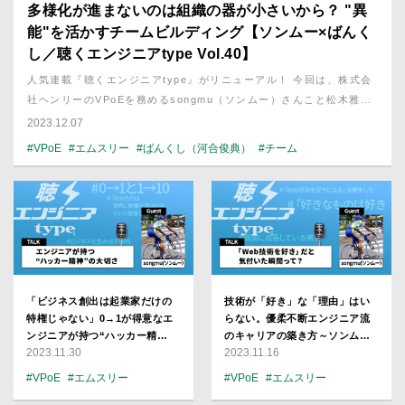
多様化が進まないのは組織の器が小さいから？ "異
能"を活かすチームビルディング【ソンムー×ばんく
し／聴くエンジニアtype Vol.40】
人気連載『聴くエンジニアtype』がリニューアル！ 今回は、株式会
社ヘンリーのVPoEを務めるsongmu（ソンムー）さんこと松木雅幸
さんの話を聞きました。
2023.12.07
#VPoE
#エムスリー
#ばんくし（河合俊典）
#チーム
「ビジネス創出は起業家だけの
技術が「好き」な「理由」はい
特権じゃない」0→1が得意なエ
らない。優柔不断エンジニア流
ンジニアが持つ“ハッカー精
のキャリアの築き方～ソンムー
2023.11.30
2023.11.16
神”の大切さ／ソンムー×ばんく
（松木雅幸／ヘンリーVPoE）×
し【聴くエンジニアtype
ばんくし【聴くエンジニアtype
#VPoE
#エムスリー
#VPoE
#エムスリー
Vol.39】
Vol.38】
#ばんくし（河合俊典）
#ばんくし（河合俊典）