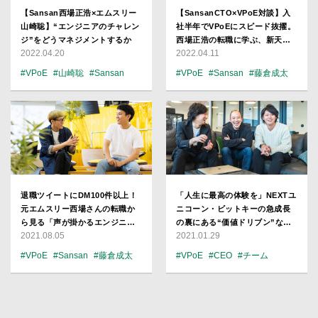
【Sansan西場正浩×エムスリー
【SansanCTO×VPoE対談】入
山崎聡】“エンジニアのチャレン
社半年でVPoEにスピード抜擢。
ジ”をどうマネジメントするか
西場正浩の転職に学ぶ、新天地
2022.04.20
2022.04.11
で「信頼貯金」を即ためる方法
#VPoE
#山崎聡
#Sansan
#VPoE
#Sansan
#藤倉成太
#エムスリー
#マネジメント
#マネジメント
#CTO
退職ツイートにDM100件以上！
「人生に最高の体験を」NEXTユ
元エムスリー西場さんの転職か
ニコーン・ビットキーの急成長
ら見る「声が掛かるエンジニ
の裏にある“価値ドリブン”な
2021.08.05
2021.01.29
ア」になるヒント
DNA
#VPoE
#Sansan
#藤倉成太
#VPoE
#CEO
#チーム
#CTO
#プロダクト