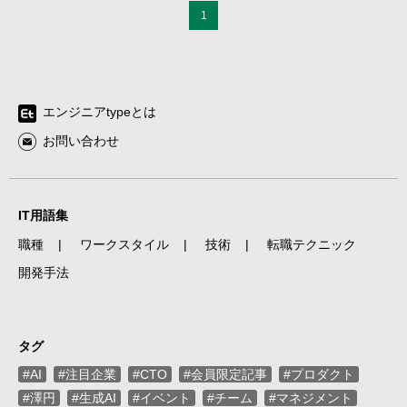
1
エンジニアtypeとは
お問い合わせ
IT用語集
職種
ワークスタイル
技術
転職テクニック
開発手法
タグ
#AI
#注目企業
#CTO
#会員限定記事
#プロダクト
#澤円
#生成AI
#イベント
#チーム
#マネジメント