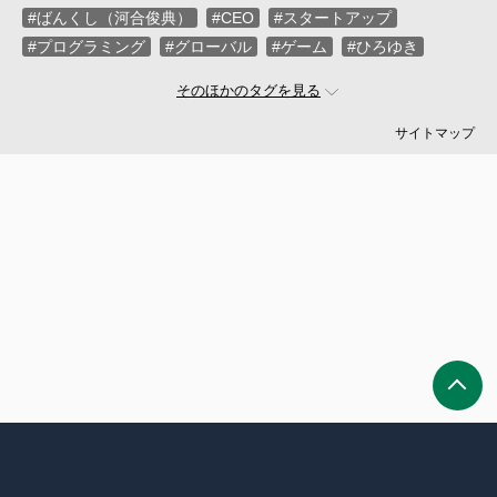
#ばんくし（河合俊典）
#CEO
#スタートアップ
#プログラミング
#グローバル
#ゲーム
#ひろゆき
#お金
#駆け出し
#久松剛
#メルカリ
#LayerX
そのほかのタグを見る
#ロボット
#インフラ
#PMO
#セキュリティー
#プログラマー
#PdM
#藤倉成太
#松本勇気
サイトマップ
#クラウド
#本
#DX
#SES
#まつもとゆきひろ
#PM
#EM
#牛尾剛
#キャディ
#ハードウエア
#SIer
#ZOZO
#マイクロソフト
#えふしん
#Sansan
#戸倉彩
#エネルギー
#エムスリー
#アプリ
#小城久美子
#フリーランス
#アジャイル
#モビリティー
#Web3
#岩瀬義昌
#コーディング
#DeNA
#10X
#中島聡
#Ruby
#MIXI
#未経験
#サイバーエージェント
#Google
#落合陽一
#ネットワーク
#プロフェッショナル
#VPoE
#受託
#増井雄一郎
#GMO
#広木大地
#伊藤淳一
#ベンチャー
#池澤あやか
#SmartHR
#ナル先生
転職サイトtypeは株式会社キャリアデザインセンターによって運
#ChatGPT
#AWS
#さくらインターネット
#名村卓
営されています。