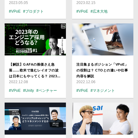
2023.05.05
2023.02.15
開発の裏側
会課題解決を仕事にする」のリ
アル
#VPoE
#プロダクト
#VPoE
#広木大地
#注目企業
#スタートアップ
#CTO
【解説】GAFAの株価さえ急
注目集まるポジション「VPoE」
落……欧米で進むレイオフの波
の役割は？ CTOとの違いや仕事
は日本にもやってくる？ 2023年
内容を解説
2022.12.08
2022.12.06
エンジニア採用トレンド／高野
秀敏
#VPoE
#Unity
#ベンチャー
#VPoE
#マネジメント
#SIer
#スタートアップ