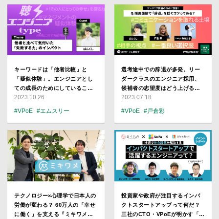
キーワードは「他者比較」と
選考途中での辞退が多発。リー
「疑似体験」。エンジニアとし
ダークラスのエンジニア採用、
ての成長のためにしていること
候補者の志望度はどう上げる？
2023.10.26
2023.07.18
は？／ばんくし【聴くエンジニ
【戸倉彩・あらたま・ばんくし
アtype Vol.36】
／聴くエンジニアtype Vol.30】
#VPoE
#エムスリー
#VPoE
#戸倉彩
#ばんくし（河合俊典）
#ばんくし（河合俊典）
#CTO
テクノロジー×心理学で日本人の
投資家や政府が注目するインパ
労働が変わる？ 60万人の「幸せ
クトスタートアップって何だ？
に働く」を支える『ミキワメ』
三社のCTO・VPoEが明かす「社