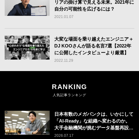
リアの掛け算で見える未来。2021年に
自分の可能性を広げるには？
2021.01.07
大変な場面を乗り越えたエンジニア＋
DJ KOOさんが語る名言7選【2022年
に公開したインタビューより厳選】
2022.11.29
RANKING
人気記事ランキング
日本有数のメガバンクは、いかにして
「AI-Ready」な組織へ変わるのか。
大手金融機関が挑むデータ基盤再設計
のリアル
2026.07.17