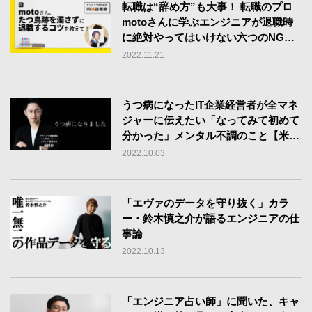
転職は“辞め方”も大事！ 転職のプロ
motoさんに学ぶエンジニアが退職時
に絶対やってはいけない六つのNG行
動
2022.11.21
うつ病になったIT企業経営者が全マネ
ジャーに伝えたい「なってみて初めて
分かった」メンタル不調のこと【米村
歩】
2022.10.03
「エヴァのデータを守り抜く」カラ
ー・鈴木慎之介が語るエンジニアの仕
事論
2022.10.13
「エンジニア占い師」に聞いた、キャ