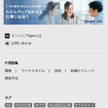
エンジニアtypeとは
お問い合わせ
IT用語集
職種
ワークスタイル
技術
転職テクニック
開発手法
タグ
#AI
#注目企業
#CTO
#会員限定記事
#プロダクト