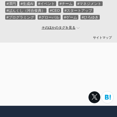
#澤円
#生成AI
#イベント
#チーム
#マネジメント
#ばんくし（河合俊典）
#CEO
#スタートアップ
#プログラミング
#グローバル
#ゲーム
#ひろゆき
#お金
#駆け出し
#久松剛
#メルカリ
#LayerX
そのほかのタグを見る
#ロボット
#インフラ
#PMO
#セキュリティー
#プログラマー
#PdM
#藤倉成太
#松本勇気
サイトマップ
#クラウド
#本
#DX
#SES
#まつもとゆきひろ
#PM
#EM
#牛尾剛
#キャディ
#ハードウエア
#SIer
#ZOZO
#マイクロソフト
#えふしん
#Sansan
#戸倉彩
#エネルギー
#エムスリー
#アプリ
#小城久美子
#フリーランス
#アジャイル
#モビリティー
#Web3
#岩瀬義昌
#コーディング
#DeNA
#10X
#中島聡
#Ruby
#MIXI
#未経験
#サイバーエージェント
#Google
#落合陽一
#ネットワーク
#プロフェッショナル
#VPoE
#受託
#増井雄一郎
#GMO
#広木大地
#伊藤淳一
#ベンチャー
#池澤あやか
#SmartHR
#ナル先生
転職サイトtypeは株式会社キャリアデザインセンターによって運