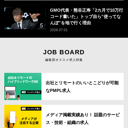
GMO代表・熊谷正寿「2カ月で10万行
コード書いた」トップ自ら“使ってな
んぼ”を地で行く理由
2026.07.01
JOB BOARD
編集部オススメ求人特集
出社とリモートのいいとこどりが可能
なPMPL求人
メディア掲載実績あり！ 話題のサービ
ス・技術・組織の求人