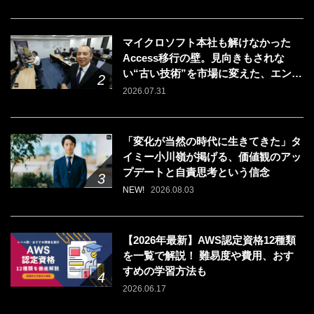
マイクロソフト本社も解けなかった
Access移行の壁。見向きもされな
い“古い技術”を市場に変えた、エンジ
ニアの「戦う場所」の選び方
2026.07.31
「変化が当然の時代に生きてきた」タ
イミー小川嶺が掲げる、価値観のアッ
プデートと自責思考という信念
NEW!
2026.08.03
【2026年最新】AWS認定資格12種類
を一覧で解説！ 難易度や費用、おす
すめの学習方法も
2026.06.17