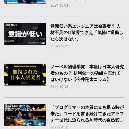
2024.10.04
意識低い系エンジニアは被害者？ 人
材不足のIT業界でさえ「気軽に退職し
たら次はない」
2024.06.27
ノーベル物理学賞、本当は日本人研究
者のもの？ 甘利俊一の功績を忘れて
はいけない【今井翔太コラム】
2024.10.18
「プログラマーの本質に立ち返る時が
来た」コードを書き続けてきたアラフ
ォー世代に迫られるAI時代の自己変革
【伊藤淳一×遠藤大介】
2023.04.18