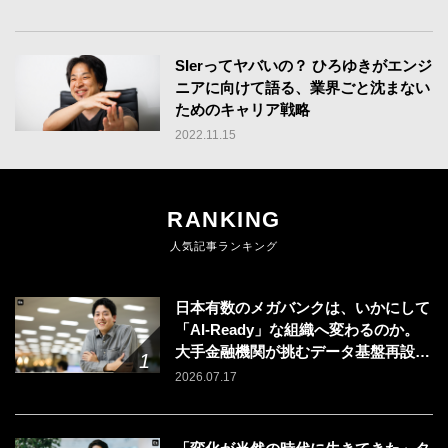
SIerってヤバいの？ ひろゆきがエンジ
ニアに向けて語る、業界ごと沈まない
ためのキャリア戦略
2022.11.15
RANKING
人気記事ランキング
日本有数のメガバンクは、いかにして
「AI-Ready」な組織へ変わるのか。
大手金融機関が挑むデータ基盤再設計
のリアル
2026.07.17