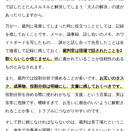
で話したとたんスルスルと解決してしまう「大人の解決」の道が
あったりしますから。
万が一、裁判に発展してしまった時に役立つこととしては、記録
を残しておくことです。メール、議事録、話し合いのメモ、ホワ
イトボードを写したもの……誰かと話し合って合意したことは全
て徹底して記録に残しておく。
裁判官は現場で話されたことを2
割くらいしか信じません。
紙に書かれていることが信頼性のある
ものとみなされます。
また、裁判では役割分担で揉めることが多いです。
お互いのタス
ク、成果物、役割分担は明確にし、文書に残しておくべきです。
役割分担を決める際に使われがちな「支援」という言葉は、実は
非常に危険です。曖昧すぎて、お互いに都合のいいように解釈さ
れることが多く、トラブルにつながりやすいのです。
そして肝に銘じなければならないのは、裁判は長丁場だというこ
と。途中で当事者が退職していなくなってしまうといったことも