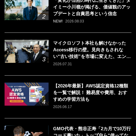
「変化が当然の時代に生きてきた」タ
イミー小川嶺が掲げる、価値観のアッ
プデートと自責思考という信念
NEW!
2026.08.03
マイクロソフト本社も解けなかった
Access移行の壁。見向きもされな
い“古い技術”を市場に変えた、エンジ
ニアの「戦う場所」の選び方
2026.07.31
【2026年最新】AWS認定資格12種類
を一覧で解説！ 難易度や費用、おす
すめの学習方法も
2026.06.17
GMO代表・熊谷正寿「2カ月で10万行
コード書いた」トップ自ら“使ってな