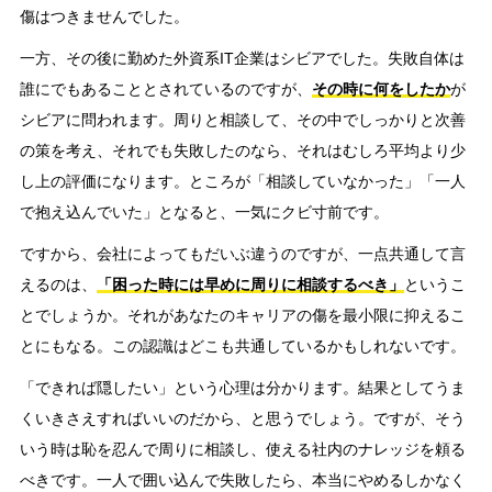
傷はつきませんでした。
一方、その後に勤めた外資系IT企業はシビアでした。失敗自体は
誰にでもあることとされているのですが、
その時に何をしたか
が
シビアに問われます。周りと相談して、その中でしっかりと次善
の策を考え、それでも失敗したのなら、それはむしろ平均より少
し上の評価になります。ところが「相談していなかった」「一人
で抱え込んでいた」となると、一気にクビ寸前です。
ですから、会社によってもだいぶ違うのですが、一点共通して言
えるのは、
「困った時には早めに周りに相談するべき」
というこ
とでしょうか。それがあなたのキャリアの傷を最小限に抑えるこ
とにもなる。この認識はどこも共通しているかもしれないです。
「できれば隠したい」という心理は分かります。結果としてうま
くいきさえすればいいのだから、と思うでしょう。ですが、そう
いう時は恥を忍んで周りに相談し、使える社内のナレッジを頼る
べきです。一人で囲い込んで失敗したら、本当にやめるしかなく