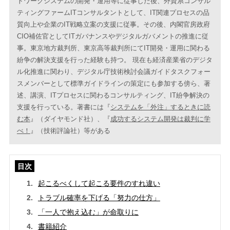
トワークシステムの開発・運用等に従事した後、外資系コンサル
ティングファームITコンサルタントとして、IT関連プロセスの品
質向上や企業のIT戦略立案の支援に従事。その後、内閣官房政府
CIO補佐官としてITガバナンスやデジタルガバメントの推進に従
事。東京地方裁判所、東京高等裁判所にてIT開発・運用に関わる
紛争の解決支援を行った経験も持つ。 現在も経済産業省のデジタ
ル化推進に関わり、デジタル庁技術検討会議ガイドタスクフォー
スメンバーとして標準ガイドラインの策定にも参加する傍ら、著
述、講演、ITプロセスに関わるコンサルティング、IT紛争解決の
支援を行っている。著書には『
システムを「外注」するときに読
む本
』（ダイヤモンド社）、『
成功するシステム開発は裁判に学
べ！
』（技術評論社）等がある
目次
起こるべくして起こる要件のすれ違い
トラブル確率を下げる「努力の仕方」
「一人で抱え込む」が命取りに
書籍紹介