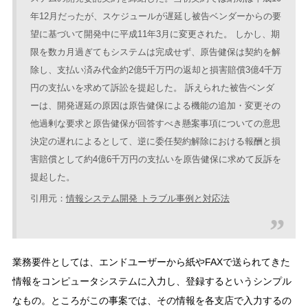
年12月だったが、スケジュールが遅延し被告ベンダーからの要
望に基づいて開発中に平成11年3月に変更された。 しかし、期
限を数カ月過ぎてもシステムは完成せず、原告健保は契約を解
除し、支払い済み代金約2億5千万円の返却と損害賠償3億4千万
円の支払いを求めて訴訟を提起した。 訴えられた被告ベンダ
ーは、開発遅延の原因は原告健保による機能の追加・変更その
他過剰な要求と原告健保が回答すべき懸案事項についての意思
決定の遅れによるとして、逆に委任契約解除における報酬と損
害賠償として約4億6千万円の支払いを原告健保に求めて反訴を
提起した。
情報システム開発 トラブル事例と対応法
業務要件としては、エンドユーザーから紙やFAXで送られてきた
情報をコンピュータシステムに入力し、登録するというシンプル
なもの。ところがこの事案では、その情報を各支店で入力するの