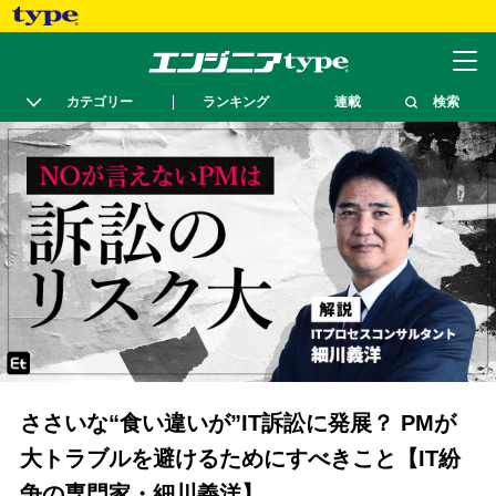
カテゴリー
ランキング
連載
検索
ささいな“食い違いが”IT訴訟に発展？ PMが
大トラブルを避けるためにすべきこと【IT紛
争の専門家・細川義洋】