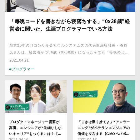
「毎晩コードを書きながら寝落ちする」“0x38歳”経
営者に聞いた、生涯プログラマーでいる方法
創業20年のITコンサル会社ウルシステムズの代表取締役社長・漆原
茂さんは、経営者かつ56歳（0x38歳）になった今でも「毎晩のよう
に寝落ちするまでコードを書き続けている」という。そんな漆原さん
2021.04.21
に「生涯プログラマーとして生きていくことはできるのか」を聞いて
#プログラマー
みた。
プロダクトマネージャー需要が
「古きは潔く捨てよ」“アンラー
高騰。エンジニアが“先細りしな
ニング”がベテランエンジニアの
いキャリア”をつくるには？【及
価値を左右する【GMOペパボ・
2021.04.16
2021.04.13
川卓也・曽根原春樹・小城久美
栗林健太郎】