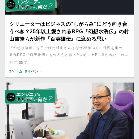
クリエーターはビジネスの“しがらみ”にどう向き合
うべき？25年以上愛されるRPG『幻想水滸伝』の村
山吉隆らが新作『百英雄伝』に込める思い
『幻想水滸伝』を手掛けた村山さんはなぜ25年ぶりに仲間を集め、
新作RPG『百英雄伝』を作ろうと思ったのか。HPに書かれた「自分
たちが望む本当に面白いものを作らないか？」という言葉の裏にはど
2021.05.11
んな思いが込められているのか。そこから「生涯技術屋」を叶えるヒ
#ゲーム
#イベント
ントを探った。