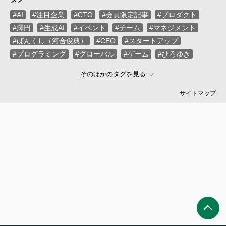
#AI
#注目企業
#CTO
#会員限定記事
#プロダクト
#澤円
#生成AI
#イベント
#チーム
#マネジメント
#ばんくし（河合俊典）
#CEO
#スタートアップ
#プログラミング
#グローバル
#ゲーム
#ひろゆき
#お金
#駆け出し
#久松剛
#メルカリ
#LayerX
そのほかのタグを見る
#ロボット
#インフラ
#PMO
#セキュリティー
#プログラマー
#PdM
#藤倉成太
#松本勇気
サイトマップ
#クラウド
#本
#DX
#SES
#まつもとゆきひろ
#PM
#EM
#牛尾剛
#キャディ
#ハードウエア
#SIer
#ZOZO
#マイクロソフト
#えふしん
#Sansan
#戸倉彩
#エネルギー
#エムスリー
#アプリ
#小城久美子
#フリーランス
#アジャイル
#モビリティー
#Web3
#岩瀬義昌
#コーディング
#DeNA
#10X
#中島聡
#Ruby
#MIXI
#未経験
#サイバーエージェント
#Google
#落合陽一
#ネットワーク
#プロフェッショナル
#VPoE
#受託
#増井雄一郎
#GMO
#広木大地
#伊藤淳一