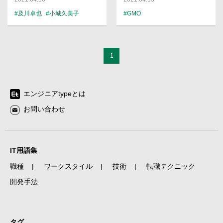
子】
#及川卓也
#小城久美子
#GMO
#PdM
1
エンジニアtypeとは
お問い合わせ
IT用語集
職種
ワークスタイル
技術
転職テクニック
開発手法
タグ