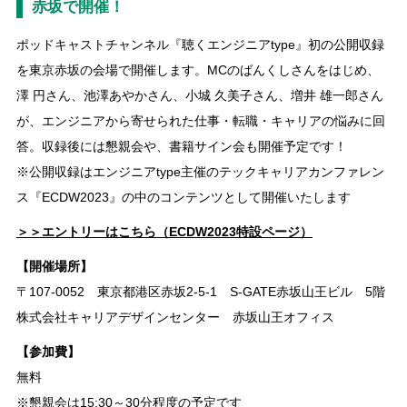
赤坂で開催！
ポッドキャストチャンネル『聴くエンジニアtype』初の公開収録
を東京赤坂の会場で開催します。MCのばんくしさんをはじめ、
澤 円さん、池澤あやかさん、小城 久美子さん、増井 雄一郎さん
が、エンジニアから寄せられた仕事・転職・キャリアの悩みに回
答。収録後には懇親会や、書籍サイン会も開催予定です！
※公開収録はエンジニアtype主催のテックキャリアカンファレン
ス『ECDW2023』の中のコンテンツとして開催いたします
＞＞エントリーはこちら（ECDW2023特設ページ）
【開催場所】
〒107-0052 東京都港区赤坂2-5-1 S-GATE赤坂山王ビル 5階
株式会社キャリアデザインセンター 赤坂山王オフィス
【参加費】
無料
※懇親会は15:30～30分程度の予定です