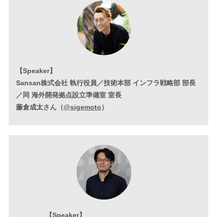
【Speaker】
Sansan株式会社 執行役員／技術本部 インフラ戦略部 部長
／同 海外開発拠点設立準備室 室長
藤倉成太さん（
@sigemoto
）
【Speaker】