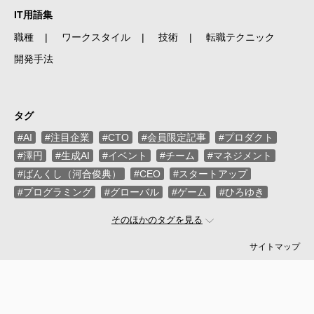
IT用語集
職種
ワークスタイル
技術
転職テクニック
開発手法
タグ
#AI
#注目企業
#CTO
#会員限定記事
#プロダクト
#澤円
#生成AI
#イベント
#チーム
#マネジメント
#ばんくし（河合俊典）
#CEO
#スタートアップ
#プログラミング
#グローバル
#ゲーム
#ひろゆき
#お金
#駆け出し
#久松剛
#メルカリ
#LayerX
そのほかのタグを見る
#ロボット
#インフラ
#PMO
#セキュリティー
#プログラマー
#PdM
#藤倉成太
#松本勇気
サイトマップ
#クラウド
#本
#DX
#SES
#まつもとゆきひろ
#PM
#EM
#牛尾剛
#キャディ
#ハードウエア
#SIer
#ZOZO
#マイクロソフト
#えふしん
#Sansan