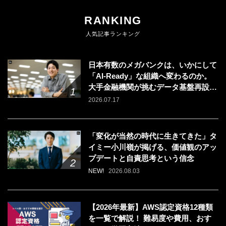
RANKING
人気記事ランキング
日本有数のメガバンクは、いかにして
「AI-Ready」な組織へ変わるのか。
大手金融機関が挑むデータ基盤再設計
のリアル
2026.07.17
「変化が当然の時代に生きてきた」タ
イミー小川嶺が掲げる、価値観のアッ
プデートと自責思考という信念
NEW!
2026.08.03
【2026年最新】AWS認定資格12種類
を一覧で解説！ 難易度や費用、おす