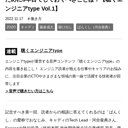
ンジニアtype Vol.1】
2022.11.17
働き方
ZOZO
キャディ
藤倉成太
駆け出し
ばんくし（河合俊典）
聴くエンジニアtype
エンジニアtypeが運営する音声コンテンツ『聴くエンジニアtype』の
内容を書き起こし！ エンジニア読者が抱える仕事やキャリアのお悩み
に、注目企業のCTOやさまざまな領域の第一線で活躍する技術者が回
答します
＞音声で聴きたい方はこちら
記念すべき第一回、読者からの相談に答えてくれるのは「ばんく
し」の愛称でおなじみ、キャディのTech Lead・河合俊典さん、
Sansanの執行役員／技術本部 海外開発拠点設立準備室 室長・藤