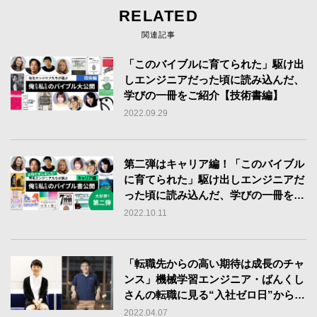
RELATED
関連記事
「このバイブルに育てられた」駆け出
しエンジニアだった頃に読み込んだ、
学びの一冊をご紹介【技術書編】
2022.09.29
第二弾はキャリア編！「このバイブル
に育てられた」駆け出しエンジニアだ
った頃に読み込んだ、学びの一冊をご
紹介【キャリア書編】
2022.10.11
「転職先からの高い期待は成長のチャ
ンス」機械学習エンジニア・ばんくし
さんの転職に見る“入社ゼロ日”から全
力疾走する方法
2022.04.07