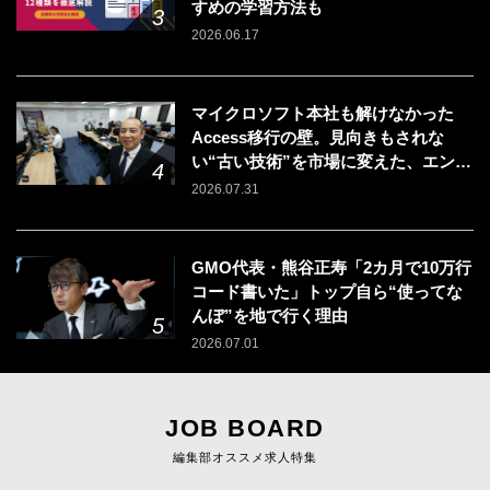
すめの学習方法も
2026.06.17
マイクロソフト本社も解けなかった
Access移行の壁。見向きもされな
い“古い技術”を市場に変えた、エンジ
ニアの「戦う場所」の選び方
2026.07.31
GMO代表・熊谷正寿「2カ月で10万行
コード書いた」トップ自ら“使ってな
んぼ”を地で行く理由
2026.07.01
JOB BOARD
編集部オススメ求人特集