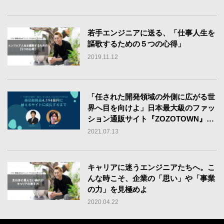
若手エンジニアに送る、「仕事人生を
謳歌するための５つの心得」
2019.11.12
「任された開発領域の外側に広がる世
界へ目を向けよ」日本最大級のファッ
ション通販サイト『ZOZOTOWN』ス
ケーラビリティ対応への道
2021.07.13
キャリアに迷うエンジニアたちへ。こ
んな時こそ、企業の「思い」や「事業
の力」を見極めよ
2020.04.22